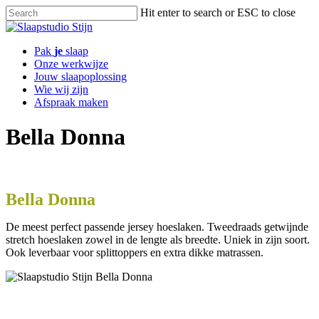
Skip
Hit enter to search or ESC to close
to
Close
main
Search
content
Menu
Pak
je
slaap
Onze werkwijze
Jouw slaapoplossing
Wie wij zijn
Afspraak maken
Bella Donna
Bella Donna
De meest perfect passende jersey hoeslaken. Tweedraads getwijnde
stretch hoeslaken zowel in de lengte als breedte. Uniek in zijn soort.
Ook leverbaar voor splittoppers en extra dikke matrassen.