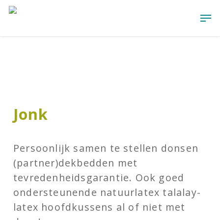
Skip
Men
to
main
content
Jonk
Persoonlijk samen te stellen donsen
(partner)dekbedden met
tevredenheidsgarantie. Ook goed
ondersteunende natuurlatex talalay-
latex hoofdkussens al of niet met