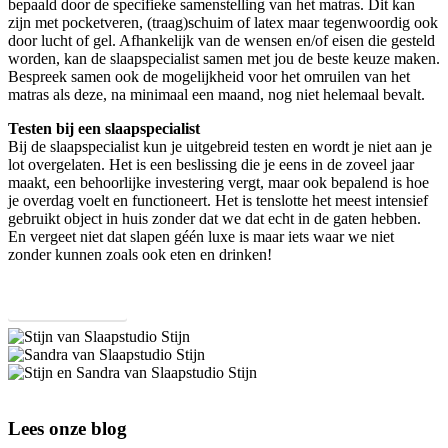
bepaald door de specifieke samenstelling van het matras. Dit kan
zijn met pocketveren, (traag)schuim of latex maar tegenwoordig ook
door lucht of gel. Afhankelijk van de wensen en/of eisen die gesteld
worden, kan de slaapspecialist samen met jou de beste keuze maken.
Bespreek samen ook de mogelijkheid voor het omruilen van het
matras als deze, na minimaal een maand, nog niet helemaal bevalt.
Testen bij een slaapspecialist
Bij de slaapspecialist kun je uitgebreid testen en wordt je niet aan je
lot overgelaten. Het is een beslissing die je eens in de zoveel jaar
maakt, een behoorlijke investering vergt, maar ook bepalend is hoe
je overdag voelt en functioneert. Het is tenslotte het meest intensief
gebruikt object in huis zonder dat we dat echt in de gaten hebben.
En vergeet niet dat slapen géén luxe is maar iets waar we niet
zonder kunnen zoals ook eten en drinken!
Maak een afspraak
Stijn
-
Sandra
Slaapstudio
-
Stijn
Stijn
Slaapstudio
en
-
Stijn
Sandra
Lees onze blog
Nuenen
-
-