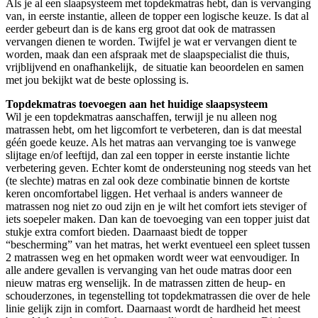
Als je al een slaapsysteem met topdekmatras hebt, dan is vervanging
van, in eerste instantie, alleen de topper een logische keuze. Is dat al
eerder gebeurt dan is de kans erg groot dat ook de matrassen
vervangen dienen te worden. Twijfel je wat er vervangen dient te
worden, maak dan een afspraak met de slaapspecialist die thuis,
vrijblijvend en onafhankelijk, de situatie kan beoordelen en samen
met jou bekijkt wat de beste oplossing is.
Topdekmatras toevoegen aan het huidige slaapsysteem
Wil je een topdekmatras aanschaffen, terwijl je nu alleen nog
matrassen hebt, om het ligcomfort te verbeteren, dan is dat meestal
géén goede keuze. Als het matras aan vervanging toe is vanwege
slijtage en/of leeftijd, dan zal een topper in eerste instantie lichte
verbetering geven. Echter komt de ondersteuning nog steeds van het
(te slechte) matras en zal ook deze combinatie binnen de kortste
keren oncomfortabel liggen. Het verhaal is anders wanneer de
matrassen nog niet zo oud zijn en je wilt het comfort iets steviger of
iets soepeler maken. Dan kan de toevoeging van een topper juist dat
stukje extra comfort bieden. Daarnaast biedt de topper
“bescherming” van het matras, het werkt eventueel een spleet tussen
2 matrassen weg en het opmaken wordt weer wat eenvoudiger. In
alle andere gevallen is vervanging van het oude matras door een
nieuw matras erg wenselijk. In de matrassen zitten de heup- en
schouderzones, in tegenstelling tot topdekmatrassen die over de hele
linie gelijk zijn in comfort. Daarnaast wordt de hardheid het meest