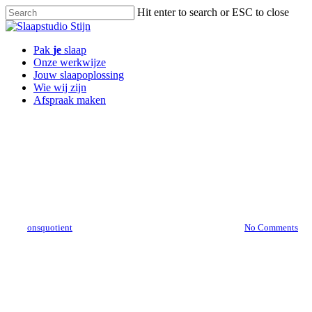
Skip
Hit enter to search or ESC to close
to
Close
main
Search
content
Menu
Pak
je
slaap
Onze werkwijze
Jouw slaapoplossing
Wie wij zijn
Afspraak maken
Blog
Vervanging van matrassen
en/of toppers
By
onsquotient
23 november 2022
februari 9th, 2024
No Comments