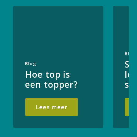
Blog
Sl
Blog
Hoe top is
lei
een topper?
sc
Lees meer