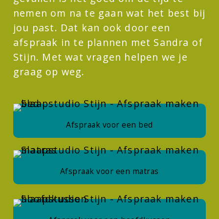
nemen om na te gaan wat het best bij
jou past. Dat kan ook door een
afspraak in te plannen met Sandra of
Stijn. Met wat vragen helpen we je
graag op weg.
Afspraak voor een bed
Afspraak voor een matras