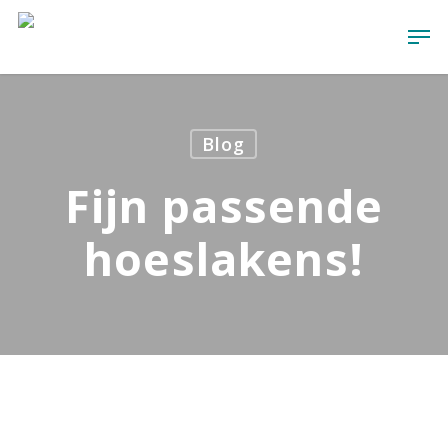
Skip
Men
to
main
content
Blog
Fijn passende
hoeslakens!