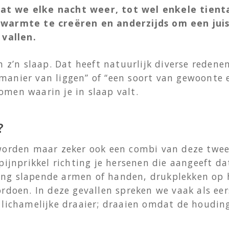
 dat we elke nacht weer, tot wel enkele tient
warmte te creëren en anderzijds om een jui
 vallen.
 z’n slaap. Dat heeft natuurlijk diverse redenen
e manier van liggen” of “een soort van gewoonte
komen waarin je in slaap valt.
?
rden maar zeker ook een combi van deze twee. Al
ijnprikkel richting je hersenen die aangeeft da
hting slapende armen of handen, drukplekken op
doen. In deze gevallen spreken we vaak als eer
lichamelijke draaier; draaien omdat de houding 