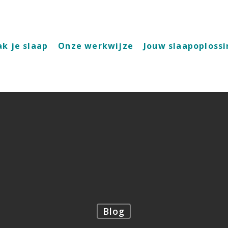
ak
je
slaap
Onze werkwijze
Jouw slaapoploss
Blog